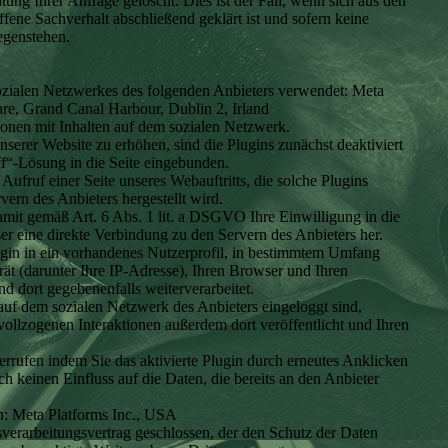
ng Ihrer Anfrage gelöscht. Dies ist der Fall, wenn sich aus den
fene Sachverhalt abschließend geklärt ist und sofern keine
egenstehen.
ozialen Netzwerkes des folgenden Anbieters verwendet: Meta
are, Grand Canal Harbour, Dublin 2, Irland
ionen mit Inhalten auf dem sozialen Netzwerk.
erer Website zu erhöhen, sind die Plugins zunächst deaktiviert
ff“-Lösung in die Seite eingebunden.
Aufruf einer Seite unseres Webauftritts, die solche Plugins
vern des Anbieters hergestellt wird.
amit gemäß Art. 6 Abs. 1 lit. a DSGVO Ihre Einwilligung in die
ser eine direkte Verbindung zu den Servern des Anbieters her.
in in ein vorhandenes Nutzerprofil, in bestimmtem Umfang
ät (darunter Ihre IP-Adresse), Ihren Browser und Ihren
nd dort gegebenenfalls weiterverarbeitet.
auf dem sozialen Netzwerk des Anbieters eingeloggt sind,
vollzogenen Interaktionen außerdem dort veröffentlicht und Ihren
errufen indem Sie das aktivierte Plugin durch erneutes Anklicken
h keinen Einfluss auf die Daten, die bereits an den Anbieter
: Meta Platforms Inc., USA
verarbeitungsvertrag geschlossen, der den Schutz der Daten