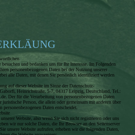
ERKLÄUNG
wortlichen
te besuchen und bedanken uns für Ihr Interesse. Im Folgenden
Ihren personenbezogenen Daten bei der Nutzung unserer
ei alle Daten, mit denen Sie persönlich identifiziert werden
tung auf dieser Website im Sinne der Datenschutz-
orfi, Heinrichstraße, 5-7, 04317 Leipzig, Deutschland, Tel.:
.de. Der für die Verarbeitung von personenbezogenen Daten
er juristische Person, die allein oder gemeinsam mit anderen über
on personenbezogenen Daten entscheidet.
bsite
unserer Website, also wenn Sie sich nicht registrieren oder uns
eben wir nur solche Daten, die Ihr Browser an den Seitenserver
 Sie unsere Website aufrufen, erheben wir die folgenden Daten,
 Ihnen die Website anzuzeigen: