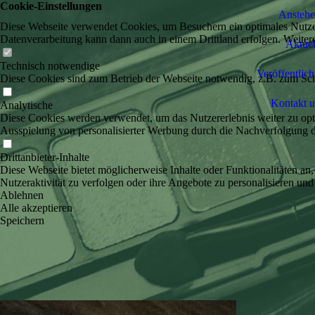
Cookie-Einstellungen
Anstehen
Diese Webseite verwendet Cookies, um Besuchern ein optimales Nutzerer
Datenverarbeitung kann dann auch in einem Drittland erfolgen. Weiter
Aktuel
Technisch notwendige
Veröffentlic
Diese Cookies sind zum Betrieb der Webseite notwendig, z.B. zum Sch
Kontakt 
Analytische
Diese Cookies werden verwendet, um das Nutzererlebnis weiter zu optim
Ausspielung von personalisierter Werbung durch die Nachverfolgung de
Drittanbieter-Inhalte
Diese Webseite bietet möglicherweise Inhalte oder Funktionalitäten an,
Nutzeraktivität zu verfolgen oder ihre Angebote zu personalisieren und
Ablehnen
Alle akzeptieren
Speichern