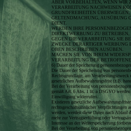
ABER VORBEHALTEN, WENN WIR 
VERARBEITUNG NACHWEISEN KÖN
GRUNDFREIHEITEN ÜBERWIEGEN,
GELTENDMACHUNG, AUSÜBUNG O
DIENT.
WERDEN IHRE PERSONENBEZOGEN
DIREKTWERBUNG ZU BETREIBEN, 
GEGEN DIE VERARBEITUNG SIE 
ZWECKE DERARTIGER WERBUNG E
OBEN BESCHRIEBEN AUSÜBEN.
MACHEN SIE VON IHREM WIDERS
VERARBEITUNG DER BETROFFENE
6) Dauer der Speicherung personenbezoge
Die Dauer der Speicherung von personenbe
Rechtsgrundlage, am Verarbeitungszweck un
gesetzlichen Aufbewahrungsfrist (z.B. hand
Bei der Verarbeitung von personenbezogen
gemäß Art. 6 Abs. 1 lit. a DSGVO werden di
Einwilligung widerrufen.
Existieren gesetzliche Aufbewahrungsfrist
rechtsgeschäftsähnlicher Verpflichtungen a
werden, werden diese Daten nach Ablauf de
mehr zur Vertragserfüllung oder Vertragsan
Interesse an der Weiterspeicherung fortbest
Bei der Verarbeitung von personenbezogen