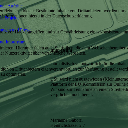
de Auftritte
lebnis zu bieten. Bestimmte Inhalte von Drittanbietern werden nur ang
e Informationen hierzu in der Datenschutzerklärung.
le Projekte
hungen und Presse
utz vor Hackerangriffen und zur Gewährleistung eines konsistenten un
und Impressum
ieren. Hierunter fallen auch Statistiken, die dem Webseitenbetreiber v
Impressum
r Nutzeraktivität über verschiedene Webseiten.
journalistisch verantwortlich für die Inhal
 die von Drittanbietern eigenverantwortlich zur Verfügung gestellt wer
 zu optimieren.
USt. wird nicht ausgewiesen (Kleinuntern
Plattform der EU-Kommission zur Online-S
Wir sind zur Teilnahme an einem Streitbeil
verpflichtet noch bereit.
Marianne Gaborfi
Heinrichstraße, 5-7