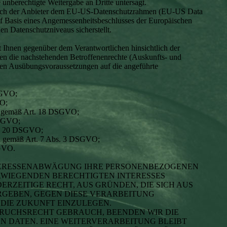
e unberechtigte Weitergabe an Dritte untersagt.
 sich der Anbieter dem EU-US-Datenschutzrahmen (EU-US Data
f Basis eines Angemessenheitsbeschlusses der Europäischen
n Datenschutzniveaus sicherstellt.
 Ihnen gegenüber dem Verantwortlichen hinsichtlich der
en die nachstehenden Betroffenenrechte (Auskunfts- und
ligen Ausübungsvoraussetzungen auf die angeführte
SGVO;
VO;
ng gemäß Art. 18 DSGVO;
DSGVO;
rt. 20 DSGVO;
gen gemäß Art. 7 Abs. 3 DSGVO;
SGVO.
TERESSENABWÄGUNG IHRE PERSONENBEZOGENEN
WIEGENDEN BERECHTIGTEN INTERESSES
ERZEITIGE RECHT, AUS GRÜNDEN, DIE SICH AUS
RGEBEN, GEGEN DIESE VERARBEITUNG
DIE ZUKUNFT EINZULEGEN.
PRUCHSRECHT GEBRAUCH, BEENDEN WIR DIE
 DATEN. EINE WEITERVERARBEITUNG BLEIBT