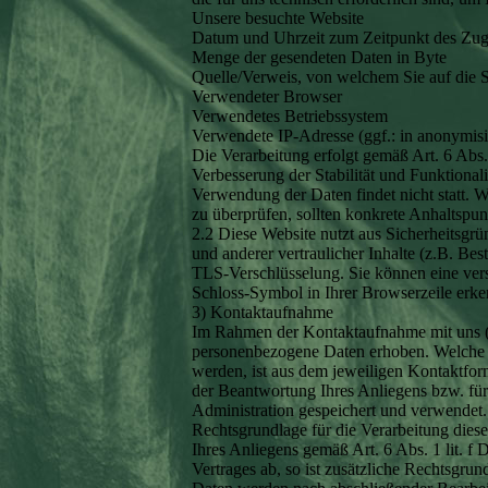
Unsere besuchte Website
Datum und Uhrzeit zum Zeitpunkt des Zugr
Menge der gesendeten Daten in Byte
Quelle/Verweis, von welchem Sie auf die S
Verwendeter Browser
Verwendetes Betriebssystem
Verwendete IP-Adresse (ggf.: in anonymisi
Die Verarbeitung erfolgt gemäß Art. 6 Abs.
Verbesserung der Stabilität und Funktional
Verwendung der Daten findet nicht statt. Wi
zu überprüfen, sollten konkrete Anhaltspu
2.2 Diese Website nutzt aus Sicherheitsg
und anderer vertraulicher Inhalte (z.B. B
TLS-Verschlüsselung. Sie können eine vers
Schloss-Symbol in Ihrer Browserzeile erke
3) Kontaktaufnahme
Im Rahmen der Kontaktaufnahme mit uns (
personenbezogene Daten erhoben. Welche 
werden, ist aus dem jeweiligen Kontaktfor
der Beantwortung Ihres Anliegens bzw. fü
Administration gespeichert und verwendet.
Rechtsgrundlage für die Verarbeitung diese
Ihres Anliegens gemäß Art. 6 Abs. 1 lit. 
Vertrages ab, so ist zusätzliche Rechtsgrun