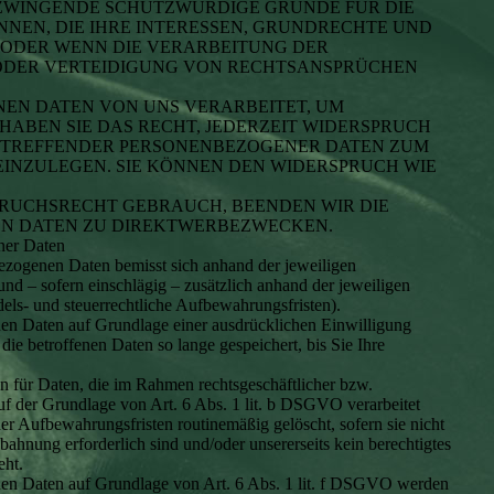
ZWINGENDE SCHUTZWÜRDIGE GRÜNDE FÜR DIE
NEN, DIE IHRE INTERESSEN, GRUNDRECHTE UND
 ODER WENN DIE VERARBEITUNG DER
DER VERTEIDIGUNG VON RECHTSANSPRÜCHEN
EN DATEN VON UNS VERARBEITET, UM
HABEN SIE DAS RECHT, JEDERZEIT WIDERSPRUCH
BETREFFENDER PERSONENBEZOGENER DATEN ZUM
INZULEGEN. SIE KÖNNEN DEN WIDERSPRUCH WIE
PRUCHSRECHT GEBRAUCH, BEENDEN WIR DIE
N DATEN ZU DIREKTWERBEZWECKEN.
ner Daten
zogenen Daten bemisst sich anhand der jeweiligen
d – sofern einschlägig – zusätzlich anhand der jeweiligen
els- und steuerrechtliche Aufbewahrungsfristen).
en Daten auf Grundlage einer ausdrücklichen Einwilligung
e betroffenen Daten so lange gespeichert, bis Sie Ihre
en für Daten, die im Rahmen rechtsgeschäftlicher bzw.
uf der Grundlage von Art. 6 Abs. 1 lit. b DSGVO verarbeitet
r Aufbewahrungsfristen routinemäßig gelöscht, sofern sie nicht
bahnung erforderlich sind und/oder unsererseits kein berechtigtes
eht.
en Daten auf Grundlage von Art. 6 Abs. 1 lit. f DSGVO werden