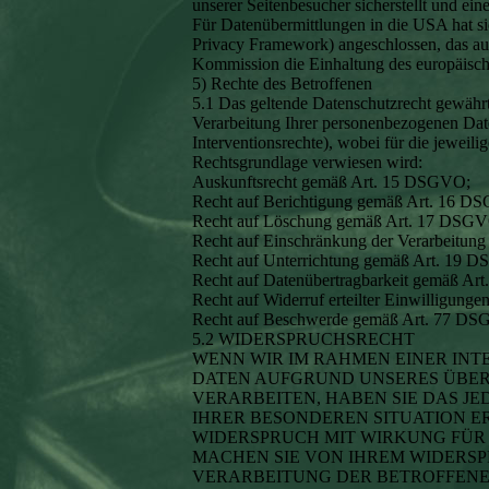
unserer Seitenbesucher sicherstellt und ein
Für Datenübermittlungen in die USA hat
Privacy Framework) angeschlossen, das au
Kommission die Einhaltung des europäische
5) Rechte des Betroffenen
5.1 Das geltende Datenschutzrecht gewährt
Verarbeitung Ihrer personenbezogenen Dat
Interventionsrechte), wobei für die jewei
Rechtsgrundlage verwiesen wird:
Auskunftsrecht gemäß Art. 15 DSGVO;
Recht auf Berichtigung gemäß Art. 16 D
Recht auf Löschung gemäß Art. 17 DSG
Recht auf Einschränkung der Verarbeitu
Recht auf Unterrichtung gemäß Art. 19 
Recht auf Datenübertragbarkeit gemäß A
Recht auf Widerruf erteilter Einwilligun
Recht auf Beschwerde gemäß Art. 77 D
5.2 WIDERSPRUCHSRECHT
WENN WIR IM RAHMEN EINER IN
DATEN AUFGRUND UNSERES ÜBER
VERARBEITEN, HABEN SIE DAS JED
IHRER BESONDEREN SITUATION E
WIDERSPRUCH MIT WIRKUNG FÜR 
MACHEN SIE VON IHREM WIDERS
VERARBEITUNG DER BETROFFENEN