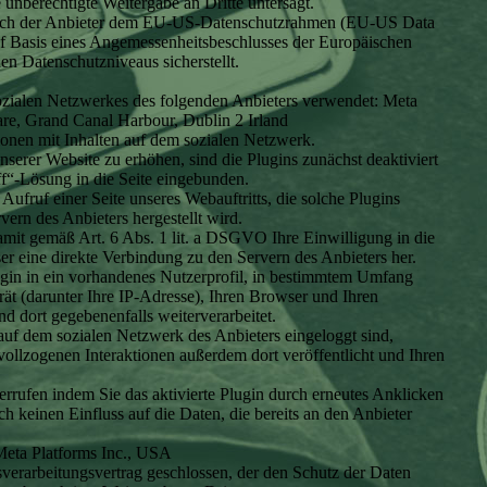
e unberechtigte Weitergabe an Dritte untersagt.
 sich der Anbieter dem EU-US-Datenschutzrahmen (EU-US Data
f Basis eines Angemessenheitsbeschlusses der Europäischen
n Datenschutzniveaus sicherstellt.
ozialen Netzwerkes des folgenden Anbieters verwendet: Meta
are, Grand Canal Harbour, Dublin 2 Irland
ionen mit Inhalten auf dem sozialen Netzwerk.
erer Website zu erhöhen, sind die Plugins zunächst deaktiviert
ff“-Lösung in die Seite eingebunden.
Aufruf einer Seite unseres Webauftritts, die solche Plugins
vern des Anbieters hergestellt wird.
amit gemäß Art. 6 Abs. 1 lit. a DSGVO Ihre Einwilligung in die
ser eine direkte Verbindung zu den Servern des Anbieters her.
in in ein vorhandenes Nutzerprofil, in bestimmtem Umfang
ät (darunter Ihre IP-Adresse), Ihren Browser und Ihren
nd dort gegebenenfalls weiterverarbeitet.
auf dem sozialen Netzwerk des Anbieters eingeloggt sind,
vollzogenen Interaktionen außerdem dort veröffentlicht und Ihren
errufen indem Sie das aktivierte Plugin durch erneutes Anklicken
h keinen Einfluss auf die Daten, die bereits an den Anbieter
eta Platforms Inc., USA
verarbeitungsvertrag geschlossen, der den Schutz der Daten