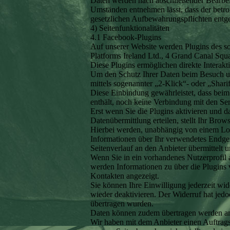
Daten werden nach abschließender Bearbeitu
Umständen entnehmen lässt, dass der betrof
gesetzlichen Aufbewahrungspflichten entg
4) Seitenfunktionalitäten
4.1 Facebook-Plugins
Auf unserer Website werden Plugins des s
Platforms Ireland Ltd., 4 Grand Canal Squ
Diese Plugins ermöglichen direkte Interakt
Um den Schutz Ihrer Daten beim Besuch uns
mittels sogenannter „2-Klick“- oder „Shari
Diese Einbindung gewährleistet, dass beim 
enthält, noch keine Verbindung mit den Ser
Erst wenn Sie die Plugins aktivieren und d
Datenübermittlung erteilen, stellt Ihr Brow
Hierbei werden, unabhängig von einem Log
Informationen über Ihr verwendetes Endger
Seitenverlauf an den Anbieter übermittelt u
Wenn Sie in ein vorhandenes Nutzerprofil 
werden Informationen zu über die Plugins 
Kontakten angezeigt.
Sie können Ihre Einwilligung jederzeit wid
wieder deaktivieren. Der Widerruf hat jedoc
übertragen wurden.
Daten können zudem übertragen werden an
Wir haben mit dem Anbieter einen Auftrags