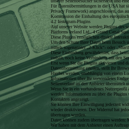
unserer Seitenbesucher sicherstellt und ein
Für Datenübermittlungen in die USA hat
Privacy Framework) angeschlossen, das au
Kommission die Einhaltung des europäische
4.2 Instagram-Plugins
Auf unserer Website werden Plugins des s
Platforms Ireland Ltd., 4 Grand Canal Squ
Diese Plugins ermöglichen direkte Interakt
Um den Schutz Ihrer Daten beim Besuch uns
mittels sogenannter „2-Klick“- oder „Shari
Diese Einbindung gewährleistet, dass beim 
enthält, noch keine Verbindung mit den Ser
Erst wenn Sie die Plugins aktivieren und d
Datenübermittlung erteilen, stellt Ihr Brow
Hierbei werden, unabhängig von einem Log
Informationen über Ihr verwendetes Endger
Seitenverlauf an den Anbieter übermittelt u
Wenn Sie in ein vorhandenes Nutzerprofil 
werden Informationen zu über die Plugins 
Kontakten angezeigt.
Sie können Ihre Einwilligung jederzeit wid
wieder deaktivieren. Der Widerruf hat jedoc
übertragen wurden.
Daten können zudem übertragen werden: M
Wir haben mit dem Anbieter einen Auftrags