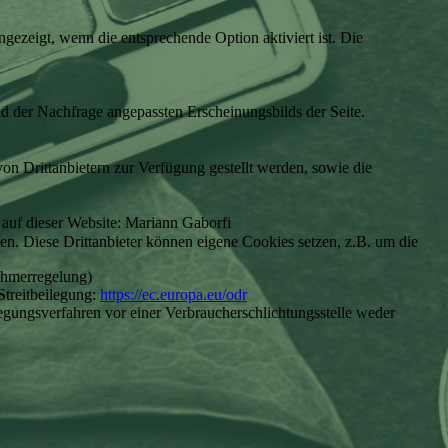
ezeigt, wenn die entsprechende Option aktiviert ist. Die
d der Nachfrage angepassten Erscheinungsbilds der Seite.
on Drittanbietern zur Verfügung gestellt werden, sowie die
te auf dieser Website: Mariann Gaborfi
den. Diese Drittanbieter können eigene Cookies setzen, z.B. um die
ehmerregelung)
treitbeilegung:
https://ec.europa.eu/odr
egungsverfahren vor einer Verbraucherschlichtungsstelle weder