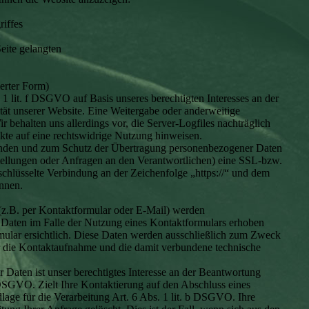
iffes
eite gelangten
erter Form)
 1 lit. f DSGVO auf Basis unseres berechtigten Interesses an der
ität unserer Website. Eine Weitergabe oder anderweitige
r behalten uns allerdings vor, die Server-Logfiles nachträglich
nkte auf eine rechtswidrige Nutzung hinweisen.
ründen und zum Schutz der Übertragung personenbezogener Daten
estellungen oder Anfragen an den Verantwortlichen) eine SSL-bzw.
chlüsselte Verbindung an der Zeichenfolge „https://“ und dem
nnen.
z.B. per Kontaktformular oder E-Mail) werden
Daten im Falle der Nutzung eines Kontaktformulars erhoben
mular ersichtlich. Diese Daten werden ausschließlich zum Zweck
r die Kontaktaufnahme und die damit verbundene technische
r Daten ist unser berechtigtes Interesse an der Beantwortung
f DSGVO. Zielt Ihre Kontaktierung auf den Abschluss eines
dlage für die Verarbeitung Art. 6 Abs. 1 lit. b DSGVO. Ihre