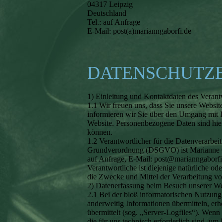
04317 Leipzig
Deutschland
Tel.: auf Anfrage
E-Mail: post(a)marianngaborfi.de
DATENSCHUTZ
1) Einleitung und Kontaktdaten des Verant
1.1 Wir freuen uns, dass Sie unsere Websi
informieren wir Sie über den Umgang mit 
Website. Personenbezogene Daten sind hierb
können.
1.2 Verantwortlicher für die Datenverarbei
Grundverordnung (DSGVO) ist Marianne Gab
auf Anfrage, E-Mail: post@marianngaborfi
Verantwortliche ist diejenige natürliche od
die Zwecke und Mittel der Verarbeitung v
2) Datenerfassung beim Besuch unserer We
2.1 Bei der bloß informatorischen Nutzung 
anderweitig Informationen übermitteln, erh
übermittelt (sog. „Server-Logfiles“). Wenn
die für uns technisch erforderlich sind, um