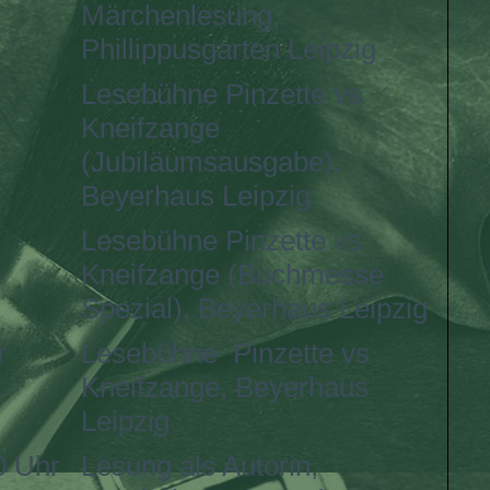
Märchenlesung,
Phillippusgarten Leipzig
Lesebühne Pinzette vs
Kneifzange
(Jubiläumsausgabe),
Beyerhaus Leipzig
Lesebühne Pinzette vs
Kneifzange (Buchmesse
Spezial), Beyerhaus Leipzig
r
Lesebühne Pinzette vs
Kneifzange, Beyerhaus
Leipzig
0 Uhr
Lesung als Autorin,