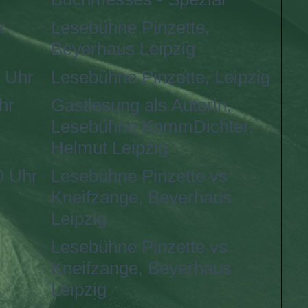
r
Lesebühne Pinzette,
Beyerhaus Leipzig
 Uhr
Lesebühne Pinzette, Leipzig
hr
Gastlesung als Autorin,
Lesebühne KommDichter,
Helmut Leipzig
0 Uhr
Lesebühne Pinzette vs
Kneifzange, Beyerhaus
Leipzig
Lesebühne Pinzette vs
Kneifzange, Beyerhaus
Leipzig