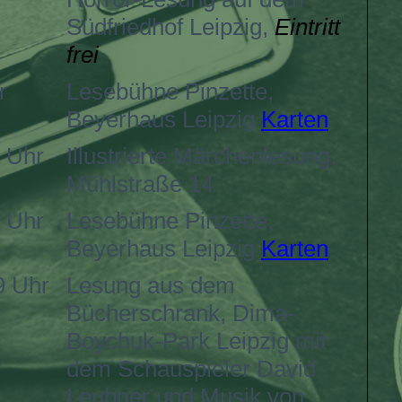
Südfriedhof Leipzig,
Eintritt
frei
r
Lesebühne Pinzette,
Beyerhaus Leipzig
Karten
 Uhr
Illustrierte Märchenlesung,
Mühlstraße 14
 Uhr
Lesebühne Pinzette,
Beyerhaus Leipzig
Karten
9 Uhr
Lesung aus dem
Bücherschrank, Dima-
Boychuk-Park Leipzig mit
dem Schauspieler David
Leubner und Musik von