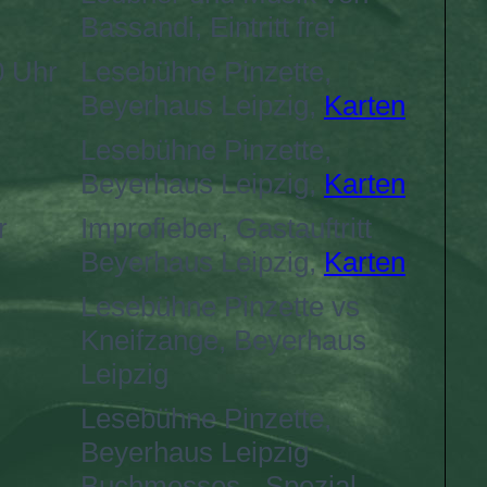
Bassandi, Eintritt frei
0 Uhr
Lesebühne Pinzette,
Beyerhaus Leipzig,
Karten
Lesebühne Pinzette,
Beyerhaus Leipzig,
Karten
r
Improfieber, Gastauftritt
Beyerhaus Leipzig,
Karten
Lesebühne Pinzette vs
Kneifzange, Beyerhaus
Leipzig
Lesebühne Pinzette,
Beyerhaus Leipzig
Buchmesses - Spezial