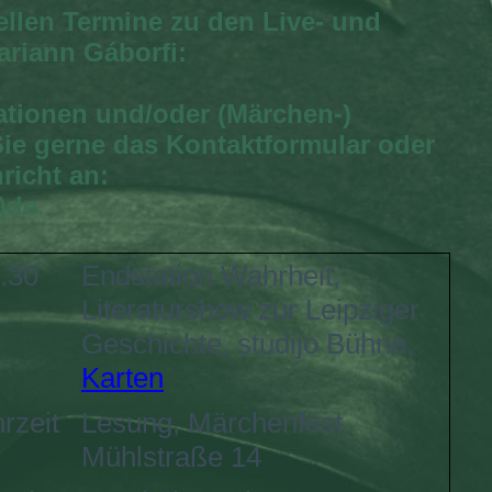
uellen Termine zu den Live- und
ariann Gáborfi:
ationen und/oder (Märchen-)
e gerne das Kontaktformular oder
richt an:
)de.
.30
Endstation Wahrheit,
Literaturshow zur Leipziger
Geschichte, studijo Bühne,
Karten
rzeit
Lesung, Märchenfest
Mühlstraße 14