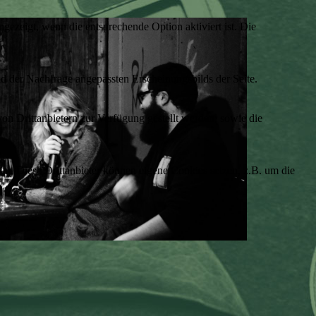
ezeigt, wenn die entsprechende Option aktiviert ist. Die
d der Nachfrage angepassten Erscheinungsbilds der Seite.
on Drittanbietern zur Verfügung gestellt werden, sowie die
den. Diese Drittanbieter können eigene Cookies setzen, z.B. um die