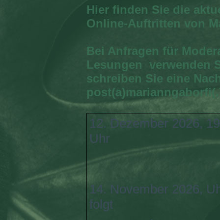
Hier finden Sie die akt
Online-Auftritten von M
Bei Anfragen für Moder
Lesungen verwenden Si
schreiben Sie eine Nach
post(a)marianngaborfi(.
12. Dezember 2026, 19
Uhr
14. November 2026, Uh
folgt