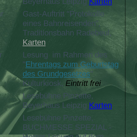
Beyerhaus Leipzig
Karten
hr
Gast-Auftritt "Protokolle
eines Bahnreisenden",
Traditionsbahn Radebeul,
Karten
r
Lesung im Rahmen des
"
Ehrentags zum Geburtstag
des Grundgesetzes
"
Kulturkiosk,
Eintritt frei
Lesebühne Pinzette,
Beyerhaus Leipzig
Karten
Lesebühne Pinzette,
BUCHMESSE SPEZIAL -
Horror-Lesung auf dem