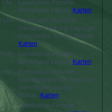
 Uhr
Lesebühne Pinzette,
Beyerhaus Leipzig
Karten
0 Uhr
Endstation Wahrheit,
Literaturshow zur Leipziger
Geschichte, studijo Bühne,
Karten
9 Uhr
Lesebühne Pinzette,
Beyerhaus Leipzig
Karten
 Uhr
Endstation Wahrheit,
Literaturshow zur Leipziger
Geschichte, studijo
Bühne,
Karten
Lesebühne Pinzette,