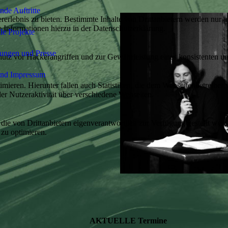
de Auftritte
lebnis zu bieten. Bestimmte Inhalte von Drittanbietern werden nur ang
e Informationen hierzu in der Datenschutzerklärung.
le Projekte
hungen und Presse
utz vor Hackerangriffen und zur Gewährleistung eines konsistenten un
und Impressum
ieren. Hierunter fallen auch Statistiken, die dem Webseitenbetreiber v
r Nutzeraktivität über verschiedene Webseiten.
 die von Drittanbietern eigenverantwortlich zur Verfügung gestellt wer
 zu optimieren.
AKTUELLE Termine