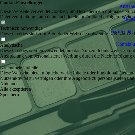
Cookie-Einstellungen
Anstehen
Diese Webseite verwendet Cookies, um Besuchern ein optimales Nutzerer
Datenverarbeitung kann dann auch in einem Drittland erfolgen. Weiter
Aktuel
Technisch notwendige
Veröffentlic
Diese Cookies sind zum Betrieb der Webseite notwendig, z.B. zum Sch
Kontakt 
Analytische
Diese Cookies werden verwendet, um das Nutzererlebnis weiter zu optim
Ausspielung von personalisierter Werbung durch die Nachverfolgung de
Drittanbieter-Inhalte
Diese Webseite bietet möglicherweise Inhalte oder Funktionalitäten an,
Nutzeraktivität zu verfolgen oder ihre Angebote zu personalisieren und
Ablehnen
Alle akzeptieren
Speichern